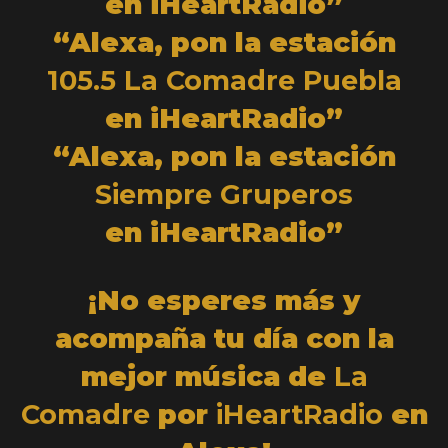
en iHeartRadio”
“Alexa, pon la estación
105.5 La Comadre Puebla
en iHeartRadio”
“Alexa, pon la estación
Siempre Gruperos
en iHeartRadio”
¡No esperes más y
acompaña tu día con la
mejor música de
La
Comadre
por
iHeartRadio
en