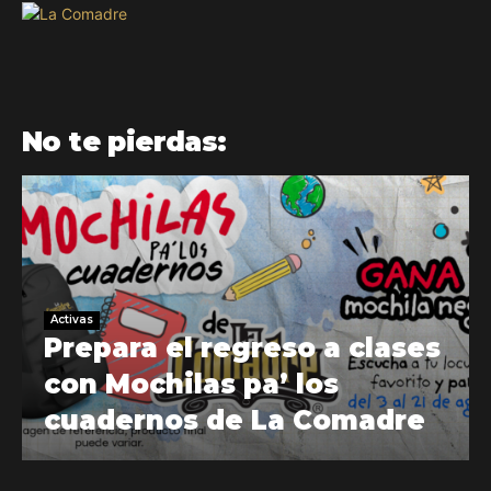
No te pierdas:
Activas
Prepara el regreso a clases
con Mochilas pa’ los
cuadernos de La Comadre