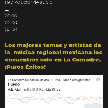
Reproductor de audio
00:00
00:00
00:00
**
Los mejores temas y artistas de
la música regional mexicana los
encuentras solo en La Comadre,
¡Puros Éxitos!