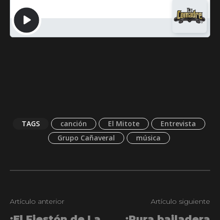
TAGS
canción
El Mitote
Entrevista
Grupo Cañaveral
música
Artículo anterior
Artículo siguiente
¡El Fiestón de La
¡Pura bailadera