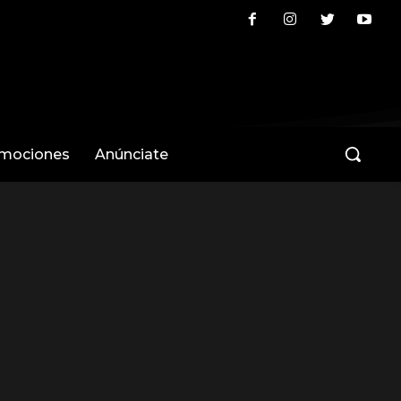
omociones
Anúnciate