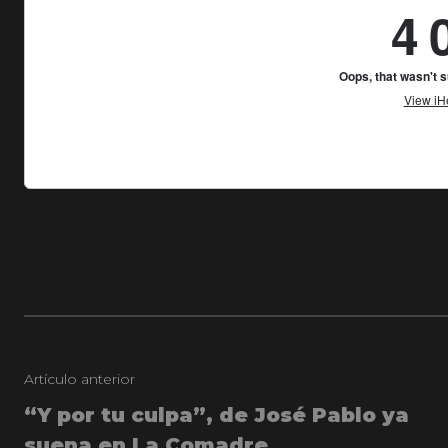
Artículo anterior
“Y por tu culpa”, de José Pablo ya
suena en La Comadre