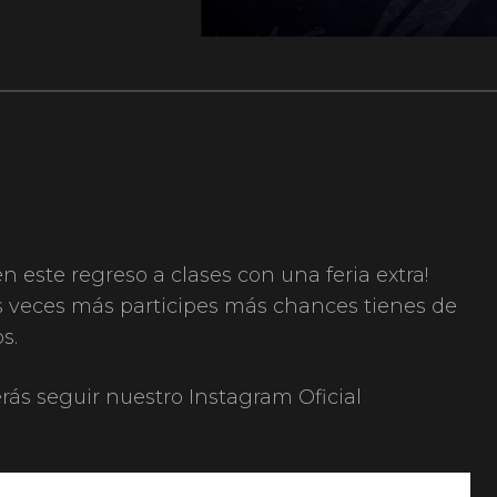
este regreso a clases con una feria extra!
as veces más participes más chances tienes de
s.
rás seguir nuestro Instagram Oficial