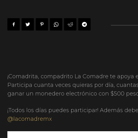
¡Comadrita, compadrito La Comadre te apoya en 
Participa cuanta veces quieras por día, cuant
ganar un monedero electrónico con $500 peso
¡Todos los días puedes participar! Además debe
@lacomadremx