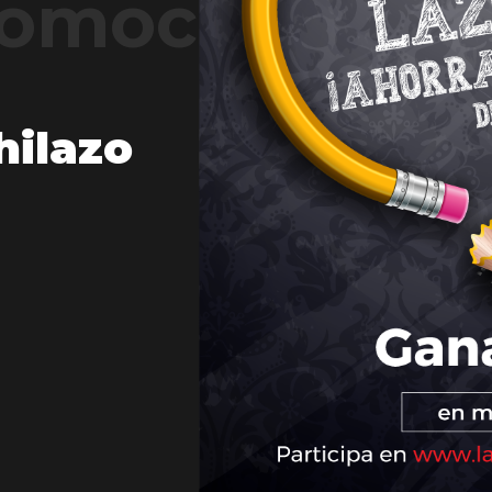
romociones N
hilazo