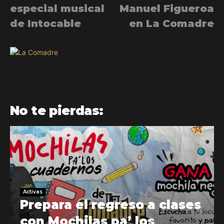
especial musical
Manuel Figueroa
de Intocable
en La Comadre
No te pierdas:
Activas
Prepara el regreso a clases
con Mochilas pa’ los