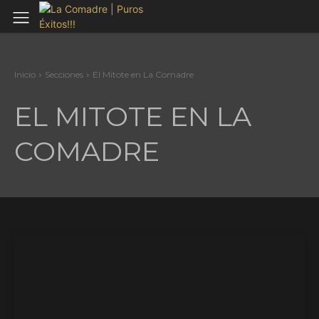
Inicio
Secciones
El Mitote en La Comadre
EL MITOTE EN LA
COMADRE