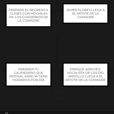
PREPARA EL REGRESO A
JAVIER FLORES LLEGA A
CLASES CON MOCHILAS
EL MITOTE DE LA
PA’ LOS CUADERNOS DE
COMADRE
LA COMADRE
PREPARA TU
ENRIQUE SÁNCHEZ,
CALENDARIO QUE
VOCALISTA DE LOS DEL
FESTIVAL ARRE YA TIENE
ARROLLO LLEGA A EL
HORARIOS POR DÍA
MITOTE DE LA COMADRE
"]