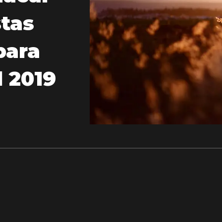
stas
para
l 2019