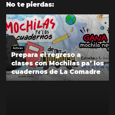
No te pierdas:
Activas
Prepara el regreso a
clases con Mochilas pa’ los
cuadernos de La Comadre