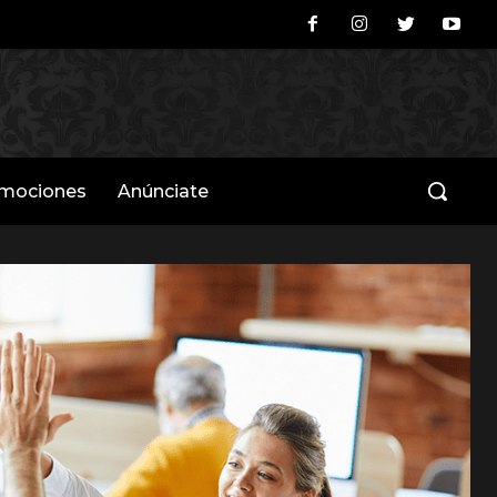
omociones
Anúnciate