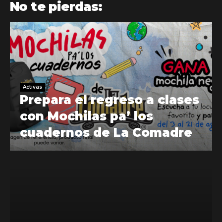
No te pierdas:
Activas
Prepara el regreso a clases
con Mochilas pa’ los
cuadernos de La Comadre