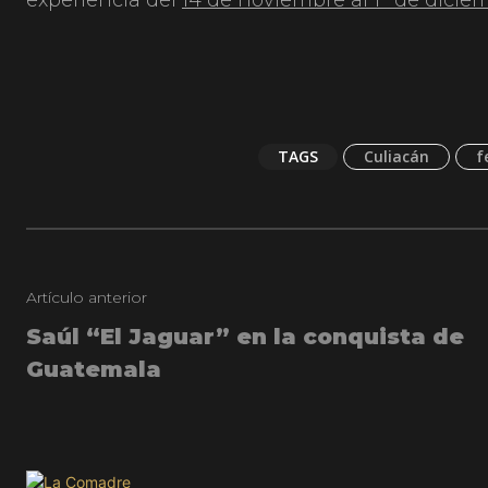
experiencia del
14 de noviembre al 1° de dicie
TAGS
Culiacán
f
Artículo anterior
Saúl “El Jaguar” en la conquista de
Guatemala