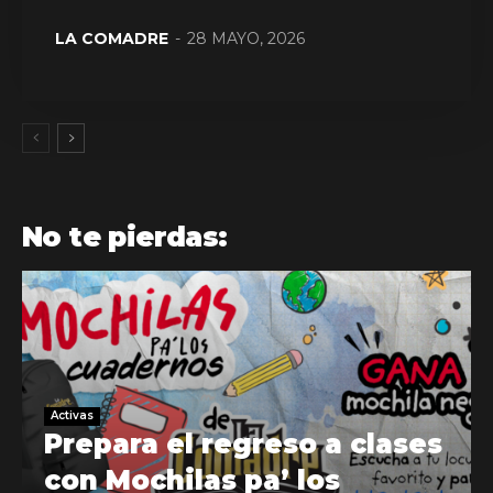
LA COMADRE
-
28 MAYO, 2026
No te pierdas:
Activas
Prepara el regreso a clases
con Mochilas pa’ los