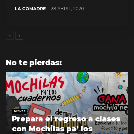
LA COMADRE
-
28 ABRIL, 2020
No te pierdas:
Activas
Prepara el regreso a clases
con Mochilas pa’ los