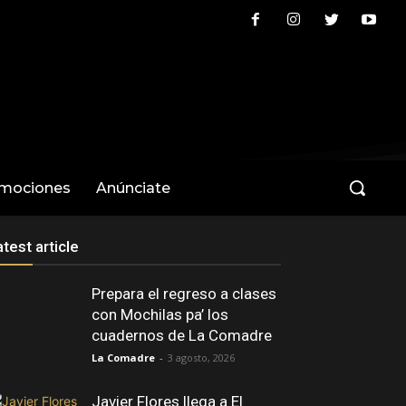
omociones
Anúnciate
atest article
Prepara el regreso a clases
con Mochilas pa’ los
cuadernos de La Comadre
La Comadre
-
3 agosto, 2026
Javier Flores llega a El