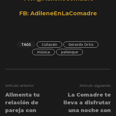
FB: AdileneEnLaComadre
TAGS
Culiacán
Gerardo Ortiz
música
palenque
Artículo anterior
Artículo siguiente
Alimenta tu
La Comadre te
relación de
lleva a disfrutar
pareja con
una noche con