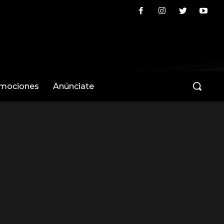
omociones
Anúnciate