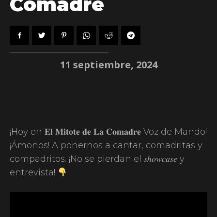
Comadre
11 septiembre, 2024
¡Hoy en 𝐄𝐥 𝐌𝐢𝐭𝐨𝐭𝐞 𝐝𝐞 𝐋𝐚 𝐂𝐨𝐦𝐚𝐝𝐫𝐞 Voz de Mando!
¡Ámonos! A ponernos a cantar, comadritas y
compadritos. ¡No se pierdan el 𝑠ℎ𝑜𝑤𝑐𝑎𝑠𝑒 y
entrevista!