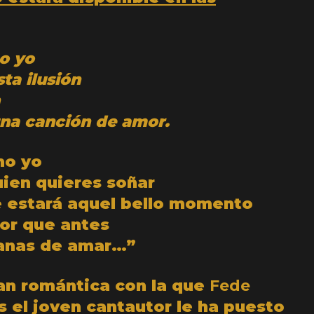
o yo
ta ilusión
na canción de amor.
mo yo
uien quieres soñar
e estará aquel bello momento
or que antes
ganas de amar…”
tan romántica con la que
Fede
s el joven cantautor le ha puesto