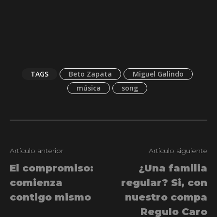
TAGS
Beto Zapata
Miguel Galindo
música
song
Artículo anterior
Artículo siguiente
El compromiso:
¿Una familia
comienza
regular? Si, con
contigo mismo
nuestro compa
Regulo Caro