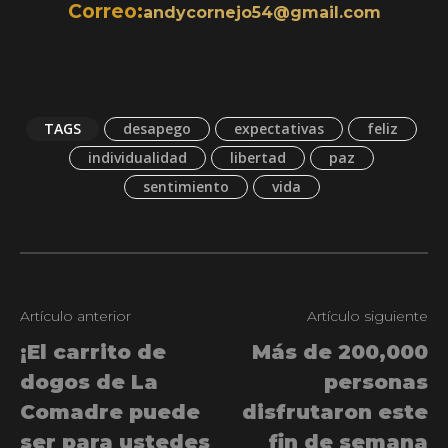
Correo:
andycornejo54@gmail.com
TAGS
desapego
expectativas
feliz
individualidad
libertad
paz
sentimiento
vida
Artículo anterior
Artículo siguiente
¡El carrito de
Más de 200,000
dogos de La
personas
Comadre puede
disfrutaron este
ser para ustedes
fin de semana